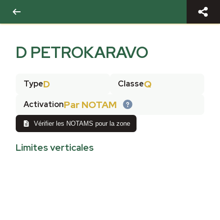
D PETROKARAVO
D
Q
Type
Classe
Par NOTAM
Activation
Vérifier les NOTAMS pour la zone
Limites verticales