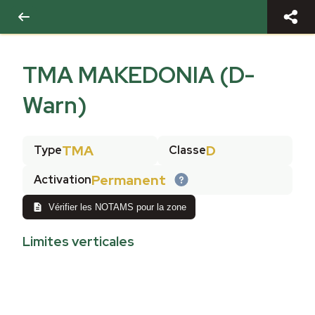
TMA MAKEDONIA (D-
Warn)
TMA
D
Type
Classe
Permanent
Activation
Vérifier les NOTAMS pour la zone
Limites verticales