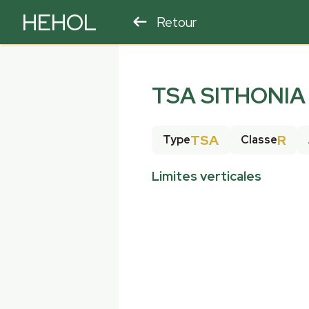
HEHOL
Retour
PARAPENTE
ULM
TSA SITHONIA
TSA
R
Type
Classe
Limites verticales