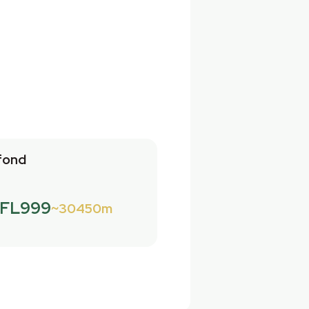
fond
FL999
30450m