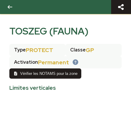
TOSZEG (FAUNA)
PROTECT
GP
Type
Classe
Permanent
Activation
Vérifier les NOTAMS pour la zone
Limites verticales