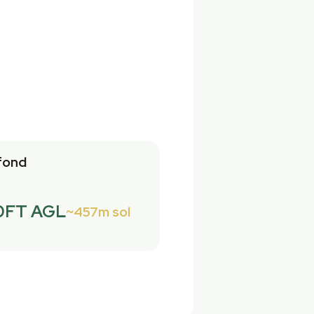
fond
0FT AGL
457m sol