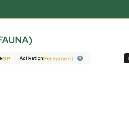
FAUNA)
GP
Permanent
e
Activation