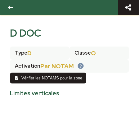
D DOC
D
Q
Type
Classe
Par NOTAM
Activation
Vérifier les NOTAMS pour la zone
Limites verticales