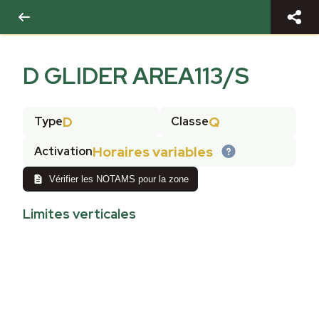
D GLIDER AREA113/S
D
Q
Type
Classe
Horaires variables
Activation
Vérifier les NOTAMS pour la zone
Limites verticales