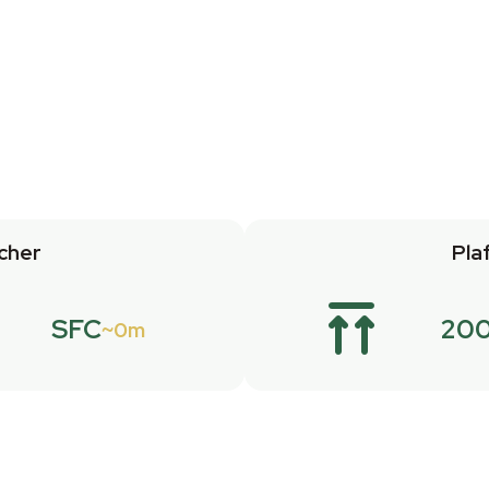
cher
Pla
SFC
20
0m