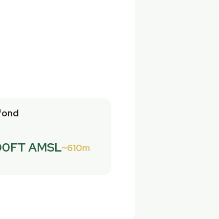
fond
00FT AMSL
610m