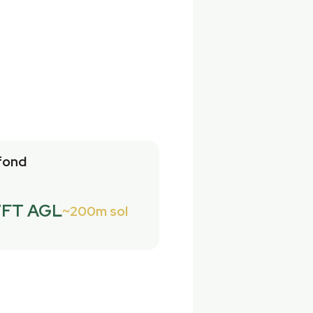
fond
7FT AGL
200m sol