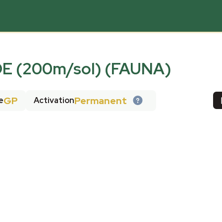
E (200m/sol) (FAUNA)
GP
Permanent
e
Activation