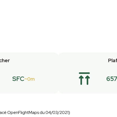
cher
Pla
SFC
65
0m
(tracé OpenFlightMaps du 04/03/2021)