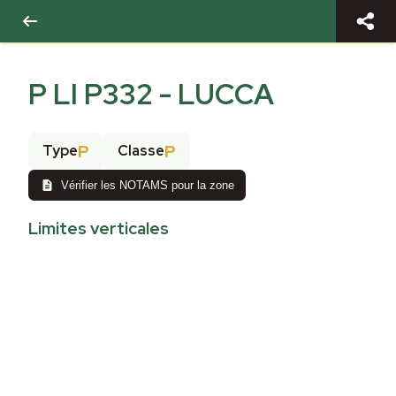
P LI P332 - LUCCA
P
P
Type
Classe
Vérifier les NOTAMS pour la zone
Limites verticales