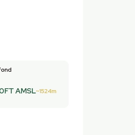
fond
0FT AMSL
1524m