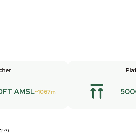
cher
Pla
0FT AMSL
500
1067m
27.9