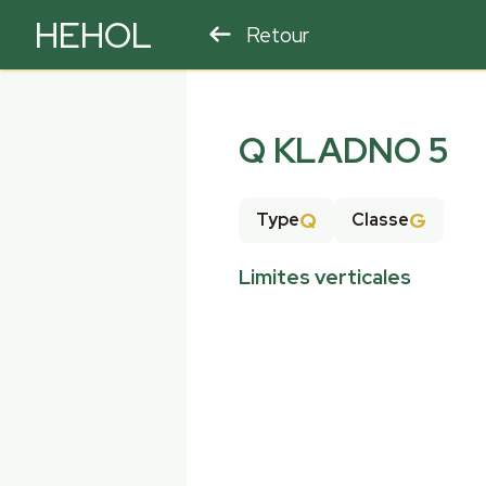
HEHOL
Retour
PARAPENTE
ULM
Q KLADNO 5
Q
G
Type
Classe
Limites verticales