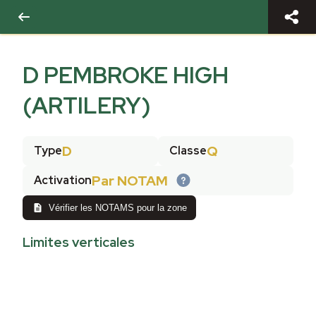
D PEMBROKE HIGH
(ARTILERY)
D
Q
Type
Classe
Par NOTAM
Activation
Vérifier les NOTAMS pour la zone
Limites verticales