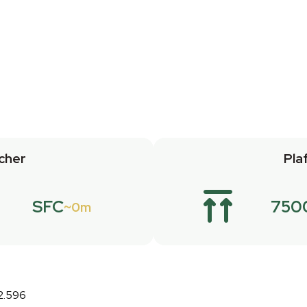
cher
Pla
SFC
750
0m
32.596