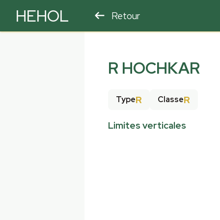
HEHOL
Retour
PARAPENTE
ULM
R HOCHKAR
R
R
Type
Classe
Limites verticales