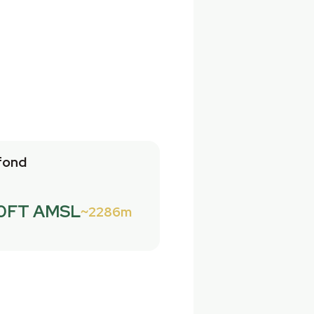
fond
0FT AMSL
2286m