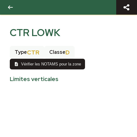
CTR LOWK
CTR
D
Type
Classe
Vérifier les NOTAMS pour la zone
Limites verticales