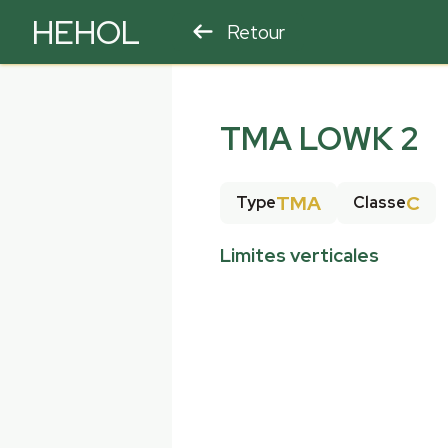
HEHOL
Retour
PARAPENTE
ULM
TMA LOWK 2
TMA
C
Type
Classe
Limites verticales