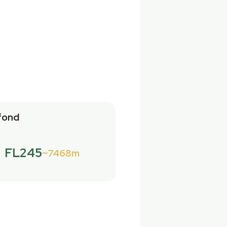
fond
FL245
7468m