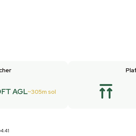
cher
Pla
0FT AGL
305m sol
04.41