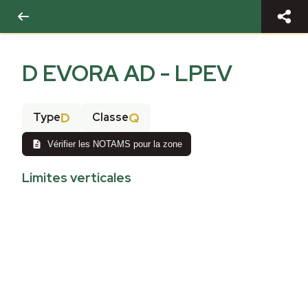
D EVORA AD - LPEV
D
Q
Type
Classe
Vérifier les NOTAMS pour la zone
Limites verticales