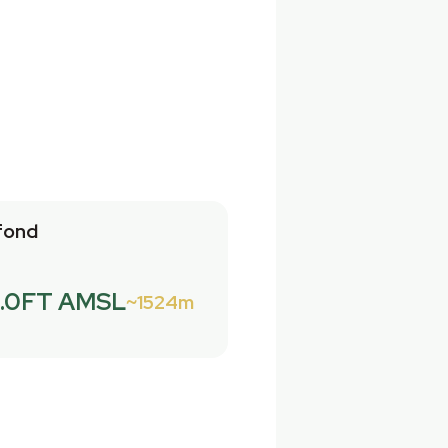
fond
.0FT AMSL
1524m