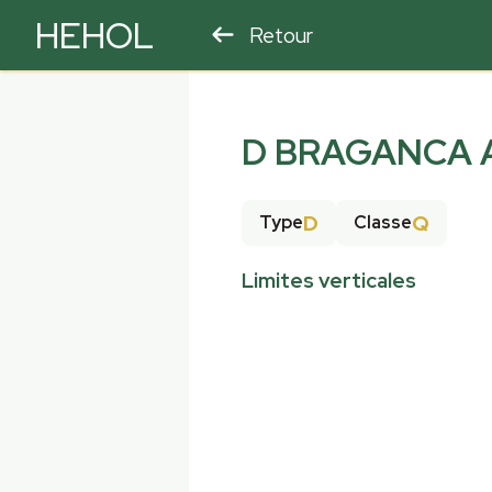
HEHOL
Retour
PARAPENTE
ULM
D BRAGANCA 
D
Q
Type
Classe
Limites verticales