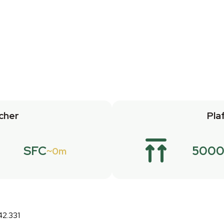
cher
Pla
SFC
5000
0m
42.331