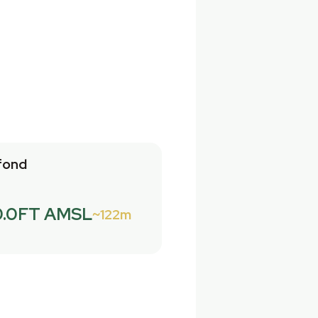
fond
.0FT AMSL
122m