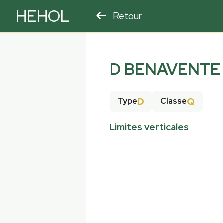
HEHOL
Retour
PARAPENTE
ULM
D BENAVENTE
D
Q
Type
Classe
Limites verticales