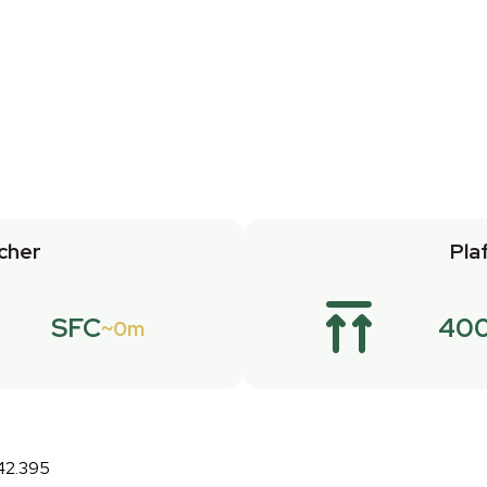
cher
Pla
SFC
400
0m
:42.395