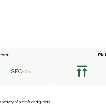
cher
Pla
SFC
0m
ctivity of aircraft and gliders