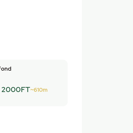
fond
2000FT
610m