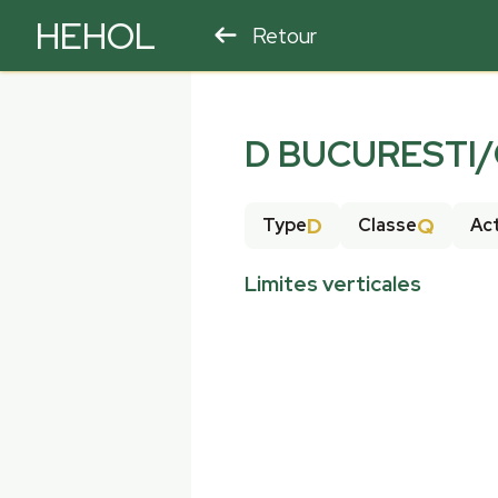
HEHOL
Retour
PARAPENTE
ULM
D BUCURESTI/
D
Q
Type
Classe
Act
Limites verticales