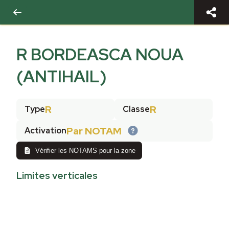
R BORDEASCA NOUA
(ANTIHAIL)
R
R
Type
Classe
Par NOTAM
Activation
Vérifier les NOTAMS pour la zone
Limites verticales