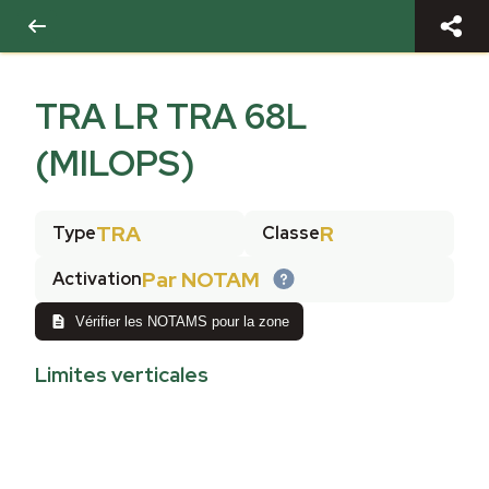
TRA LR TRA 68L
(MILOPS)
TRA
R
Type
Classe
Par NOTAM
Activation
Vérifier les NOTAMS pour la zone
Limites verticales