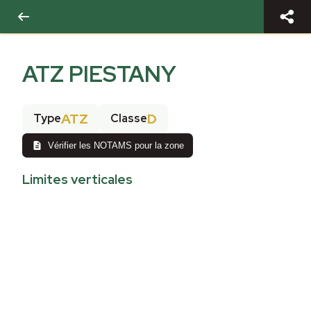
ATZ PIESTANY
ATZ
D
Type
Classe
Vérifier les NOTAMS pour la zone
Limites verticales