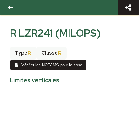
R LZR241 (MILOPS)
R
R
Type
Classe
Vérifier les NOTAMS pour la zone
Limites verticales