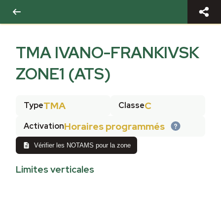
TMA IVANO-FRANKIVSK
ZONE1 (ATS)
TMA
C
Type
Classe
Horaires programmés
Activation
Vérifier les NOTAMS pour la zone
Limites verticales