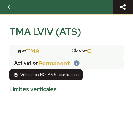
TMA LVIV (ATS)
TMA
C
Type
Classe
Permanent
Activation
Vérifier les NOTAMS pour la zone
Limites verticales