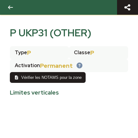
P UKP31 (OTHER)
P
P
Type
Classe
Permanent
Activation
Vérifier les NOTAMS pour la zone
Limites verticales