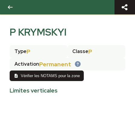
P KRYMSKYI
P
P
Type
Classe
Permanent
Activation
Vérifier les NOTAMS pour la zone
Limites verticales