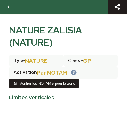
NATURE ZALISIA
(NATURE)
NATURE
GP
Type
Classe
Par NOTAM
Activation
Vérifier les NOTAMS pour la zone
Limites verticales