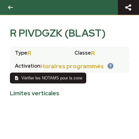
R PIVDGZK (BLAST)
R
R
Type
Classe
Horaires programmés
Activation
Vérifier les NOTAMS pour la zone
Limites verticales