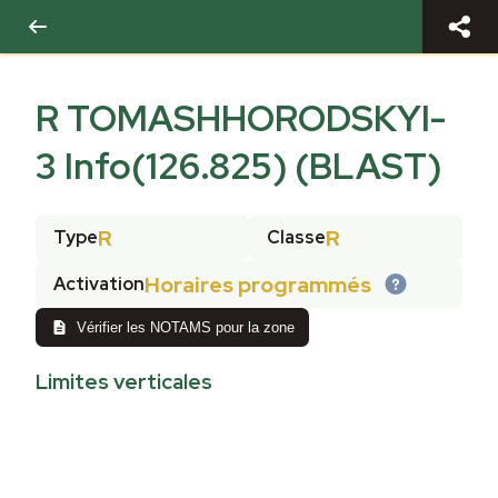
R TOMASHHORODSKYI-
3 Info(126.825) (BLAST)
R
R
Type
Classe
Horaires programmés
Activation
Vérifier les NOTAMS pour la zone
Limites verticales