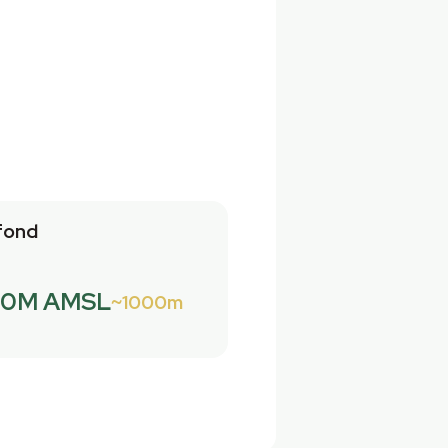
fond
00M AMSL
1000m