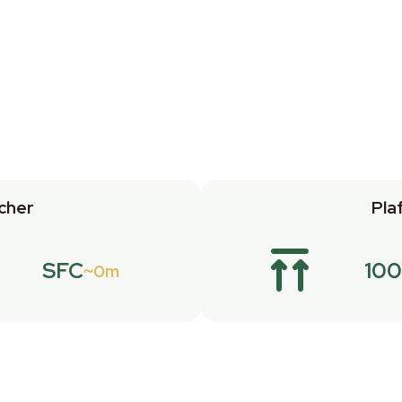
cher
Pla
SFC
10
0m