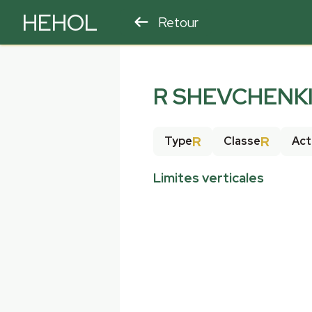
HEHOL
Retour
PARAPENTE
ULM
R SHEVCHENKI
R
R
Type
Classe
Act
Limites verticales