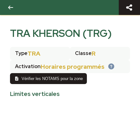
TRA KHERSON (TRG)
TRA
R
Type
Classe
Horaires programmés
Activation
Vérifier les NOTAMS pour la zone
Limites verticales