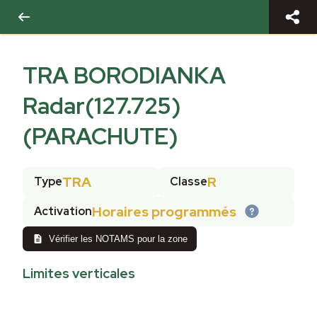
TRA BORODIANKA
Radar(127.725)
(PARACHUTE)
TRA
R
Type
Classe
Horaires programmés
Activation
Vérifier les NOTAMS pour la zone
Limites verticales