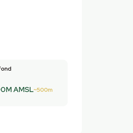
fond
00M AMSL
500m