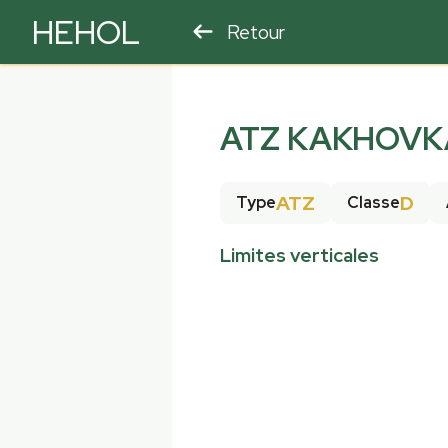
HEHOL
Retour
PARAPENTE
ULM
ATZ KAKHOVKA
ATZ
D
Type
Classe
Limites verticales