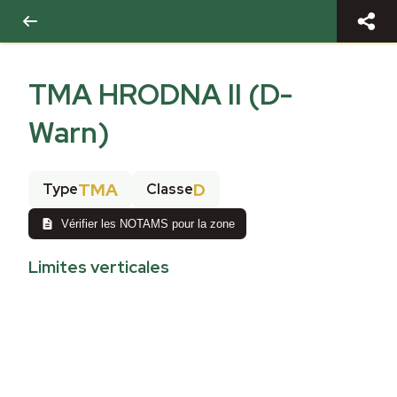
TMA HRODNA II (D-
Warn)
TMA
D
Type
Classe
Vérifier les NOTAMS pour la zone
Limites verticales