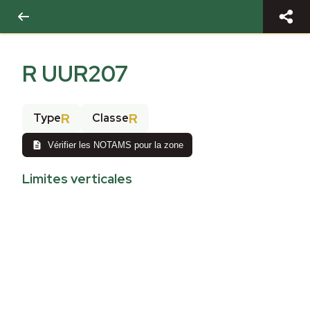
R UUR207
R
R
Type
Classe
Vérifier les NOTAMS pour la zone
Limites verticales