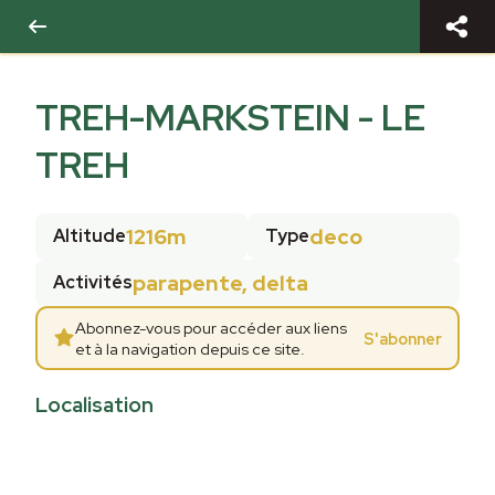
TREH-MARKSTEIN - LE
TREH
1216m
deco
Altitude
Type
parapente, delta
Activités
Abonnez-vous pour accéder aux liens
S'abonner
et à la navigation depuis ce site.
Localisation