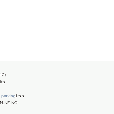
40)
lta
 parking
1 min
N, NE, NO