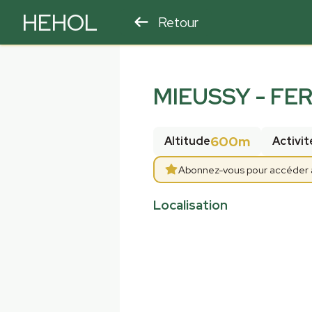
HEHOL
Retour
PARAPENTE
ULM
MIEUSSY - FE
600m
Altitude
Activit
Abonnez-vous pour accéder aux
Localisation