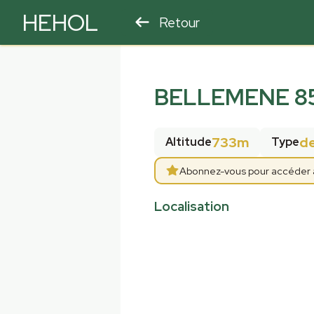
HEHOL
Retour
PARAPENTE
ULM
BELLEMENE 8
733m
d
Altitude
Type
Abonnez-vous pour accéder aux
Localisation