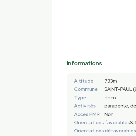
Informations
Altitude
733m
Commune
SAINT-PAUL (
Type
deco
Activités
parapente, de
Accès PMR
Non
Orientations favorables
S,
Orientations défavorables