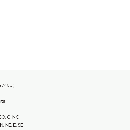
97460)
lta
 SO, O, NO
N, NE, E, SE