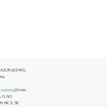
'AZUR (83740)
lta
 parking
20 min
, O, NO
N, NE, E, SE