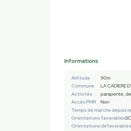
Informations
Altitude
90m
Commune
LA CADIERE D
Activités
parapente, de
Accès PMR
Non
Temps de marche depuis le
Orientations favorables
SO
Orientations défavorables