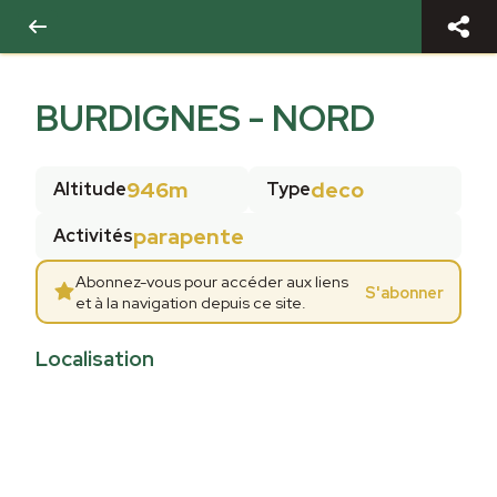
BURDIGNES - NORD
946m
deco
Altitude
Type
parapente
Activités
Abonnez-vous pour accéder aux liens
S'abonner
et à la navigation depuis ce site.
Localisation