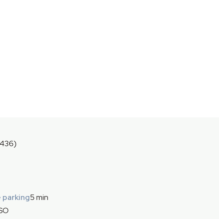
7436)
 parking
5 min
 SO