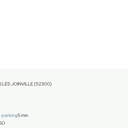
LES JOINVILLE (52300)
 parking
5 min
 SO