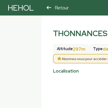
HEHOL
Retour
PARAPENTE
ULM
THONNANCES 
297m
d
Altitude
Type
Abonnez-vous pour accéder aux
Localisation