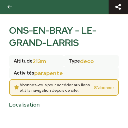
ONS-EN-BRAY - LE-
GRAND-LARRIS
213m
deco
Altitude
Type
parapente
Activités
Abonnez-vous pour accéder aux liens
S'abonner
et à la navigation depuis ce site.
Localisation