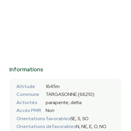
Informations
Altitude
1645m
Commune
TARGASONNE (66210)
Activités
parapente, delta
Accès PMR
Non
Orientations favorables
SE, S, SO
Orientations défavorables
N, NE, E, O, NO