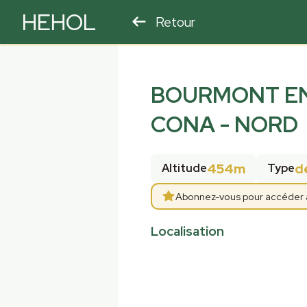
HEHOL
Retour
PARAPENTE
ULM
BOURMONT EN
CONA - NORD
454m
d
Altitude
Type
Abonnez-vous pour accéder aux
Localisation