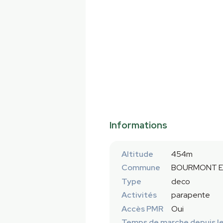
Informations
Altitude
454m
Commune
BOURMONT EN
Type
deco
Activités
parapente
Accès PMR
Oui
Temps de marche depuis le