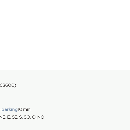
(63600)
 parking
10 min
NE, E, SE, S, SO, O, NO