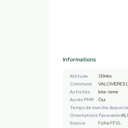
Informations
Altitude
1394m
Commune
VALCIVIERES 
Activités
kite-terre
Accès PMR
Oui
Temps de marche depuis le
Orientations favorables
N, 
Source
Fiche FFVL