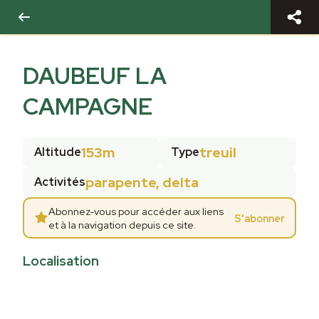
DAUBEUF LA
CAMPAGNE
153m
treuil
Altitude
Type
parapente, delta
Activités
Abonnez-vous pour accéder aux liens
S'abonner
et à la navigation depuis ce site.
Localisation