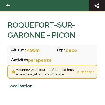
ROQUEFORT-SUR-
GARONNE - PICON
499m
deco
Altitude
Type
parapente
Activités
Abonnez-vous pour accéder aux liens
S'abonner
et à la navigation depuis ce site.
Localisation