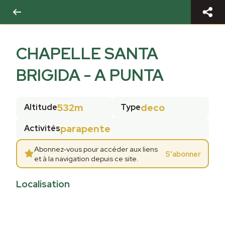
CHAPELLE SANTA
BRIGIDA - A PUNTA
532m
deco
Altitude
Type
parapente
Activités
Abonnez-vous pour accéder aux liens
S'abonner
et à la navigation depuis ce site.
Localisation